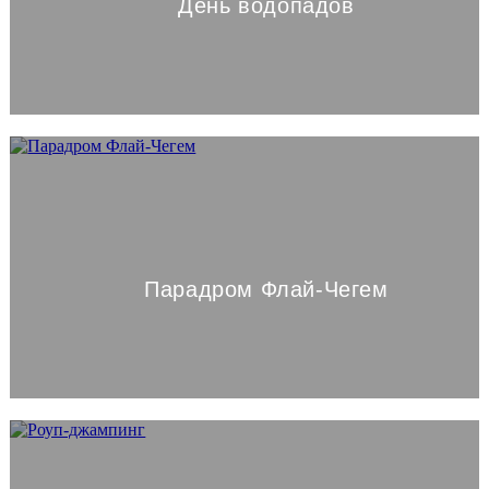
День водопадов
Парадром Флай-Чегем