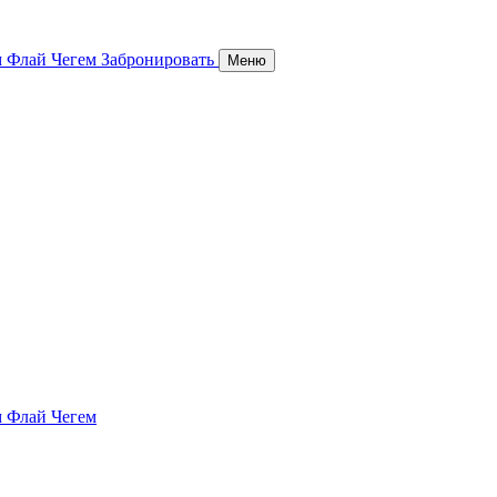
 Флай Чегем
Забронировать
Меню
 Флай Чегем