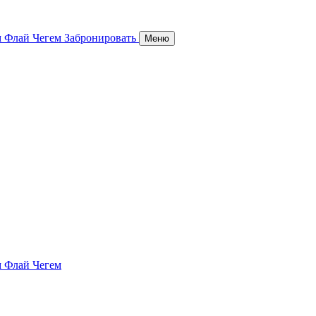
 Флай Чегем
Забронировать
Меню
 Флай Чегем