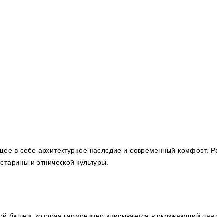
ее в себе архитектурное наследие и современный комфорт. Ра
старины и этнической культуры.
ной башни, которая гармонично вписывается в окружающий лан