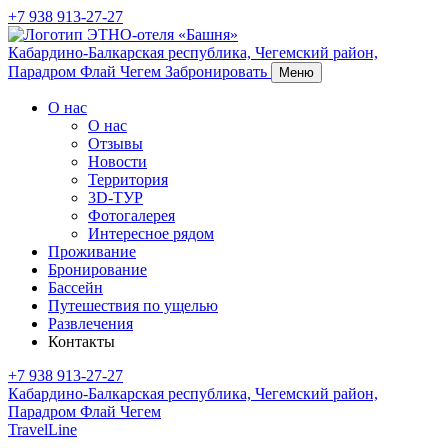
+7 938 913-27-27
Кабардино-Балкарская республика, Чегемский район,
Парадром Флай Чегем
Забронировать
Меню
О нас
О нас
Отзывы
Новости
Территория
3D-ТУР
Фотогалерея
Интересное рядом
Проживание
Бронирование
Бассейн
Путешествия по ущелью
Развлечения
Контакты
+7 938 913-27-27
Кабардино-Балкарская республика, Чегемский район,
Парадром Флай Чегем
TravelLine