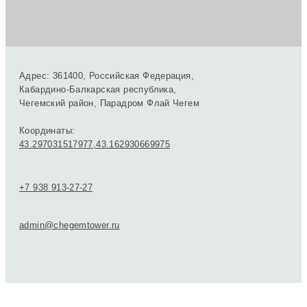
Адрес:
361400, Российская Федерация,
Кабардино-Балкарская республика,
Чегемский район,
Парадром Флай Чегем
Координаты:
43.297031517977,43.162930669975
+7 938 913-27-27
admin@chegemtower.ru